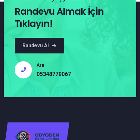
Randevu Almak İçin
Tıklayın!
Randevu Al
Ara
05348779067