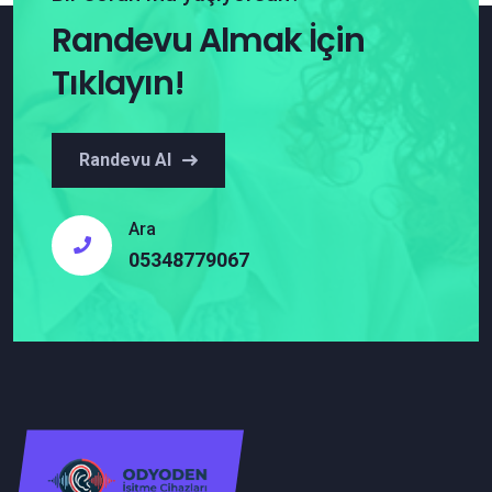
Randevu Almak İçin
Tıklayın!
Randevu Al
Ara
05348779067